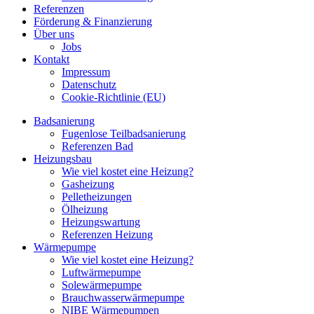
Referenzen
Förderung & Finanzierung
Über uns
Jobs
Kontakt
Impressum
Datenschutz
Cookie-Richtlinie (EU)
Badsanierung
Fugenlose Teilbadsanierung
Referenzen Bad
Heizungsbau
Wie viel kostet eine Heizung?
Gasheizung
Pelletheizungen
Ölheizung
Heizungswartung
Referenzen Heizung
Wärmepumpe
Wie viel kostet eine Heizung?
Luftwärmepumpe
Solewärmepumpe
Brauchwasserwärmepumpe
NIBE Wärmepumpen