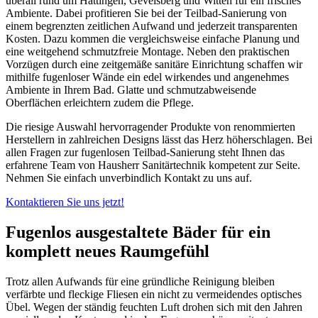
überall rund um Hattingen, Gevelsberg und Witten für ein frisches
Ambiente. Dabei profitieren Sie bei der Teilbad-Sanierung von
einem begrenzten zeitlichen Aufwand und jederzeit transparenten
Kosten. Dazu kommen die vergleichsweise einfache Planung und
eine weitgehend schmutzfreie Montage. Neben den praktischen
Vorzügen durch eine zeitgemäße sanitäre Einrichtung schaffen wir
mithilfe fugenloser Wände ein edel wirkendes und angenehmes
Ambiente in Ihrem Bad. Glatte und schmutzabweisende
Oberflächen erleichtern zudem die Pflege.
Die riesige Auswahl hervorragender Produkte von renommierten
Herstellern in zahlreichen Designs lässt das Herz höherschlagen. Bei
allen Fragen zur fugenlosen Teilbad-Sanierung steht Ihnen das
erfahrene Team von Hausherr Sanitärtechnik kompetent zur Seite.
Nehmen Sie einfach unverbindlich Kontakt zu uns auf.
Kontaktieren Sie uns jetzt!
Fugenlos ausgestaltete Bäder für ein
komplett neues Raumgefühl
Trotz allen Aufwands für eine gründliche Reinigung bleiben
verfärbte und fleckige Fliesen ein nicht zu vermeidendes optisches
Übel. Wegen der ständig feuchten Luft drohen sich mit den Jahren