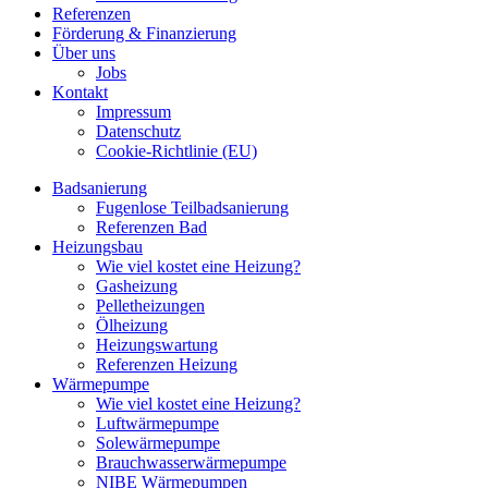
Referenzen
Förderung & Finanzierung
Über uns
Jobs
Kontakt
Impressum
Datenschutz
Cookie-Richtlinie (EU)
Badsanierung
Fugenlose Teilbadsanierung
Referenzen Bad
Heizungsbau
Wie viel kostet eine Heizung?
Gasheizung
Pelletheizungen
Ölheizung
Heizungswartung
Referenzen Heizung
Wärmepumpe
Wie viel kostet eine Heizung?
Luftwärmepumpe
Solewärmepumpe
Brauchwasserwärmepumpe
NIBE Wärmepumpen