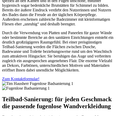
speziell an den Kanten und in den Fugen unschöne, mitunter
hygienisch sogar bedenkliche Brutstätten für Schimmel zu bilden.
Bereits der äußere Eindruck verdirbt den Nutzerinnen und Nutzern
des Bades dann die Freude an der täglichen Körperpflege.
Außerdem erscheinen zahlreiche Badezimmer mit kleinformatigen
Fliesen eher „unruhig“ und deshalb beengter.
Durch die Verwendung von Platten und Paneelen für ganze Wände
oder bestimmte Bereiche an den sanitären Einrichtungen entsteht ein
deutlich großzügigeres Raumgefühl. Bei einer preisgünstigen
Teilbad-Sanierung werden die Flächen zwischen Dusche,
Badewanne und Toilette beziehungsweise rund um den Waschtisch
zum attraktiven Hingucker. Sie beruhigen das Auge und verbreiten
zugleich ein ausgesprochen angenehmes Flair. Die enorme Vielzahl
an Dekors, Farbtönen, unterschiedlichen Motiven und Materialien
eröffnet Ihnen dabei unendliche Möglichkeiten.
Zum Kontaktformular!
Teilbad-Sanierung: für jeden Geschmack
die passende fugenlose Wandverkleidung