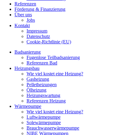
Referenzen
Förderung & Finanzierung
Über uns
Jobs
Kontakt
Impressum
Datenschutz
Cookie-Richtlinie (EU)
Badsanierung
Fugenlose Teilbadsanierung
Referenzen Bad
Heizungsbau
Wie viel kostet eine Heizung?
Gasheizung
Pelletheizungen
Ölheizung
Heizungswartung
Referenzen Heizung
Wärmepumpe
Wie viel kostet eine Heizung?
Luftwärmepumpe
Solewärmepumpe
Brauchwasserwärmepumpe
NIBE Wärmepumpen